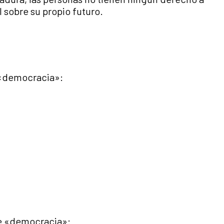
l sobre su propio futuro.
«democracia»:
 de «democracia»: