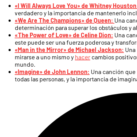
«I Will Always Love You» de Whitney Houston
verdadero y la importancia de mantenerlo incl
«We Are The Champions» de Queen:
Una canc
determinación para superar los obstáculos y al
«The Power of Love» de Celine Dion:
Una canc
este puede ser una fuerza poderosa y transfor
«Man in the Mirror» de Michael Jackson:
Una 
mirarse a uno mismo y
hacer
cambios positivos
mundo.
«Imagine» de John Lennon:
Una canción que ha
todas las personas, y la importancia de imagi