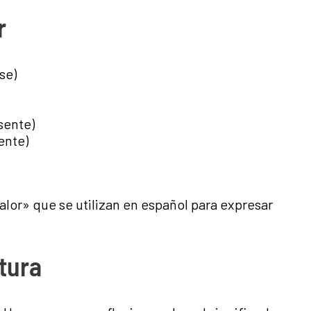
r
se)
sente)
ente)
alor» que se utilizan en español para expresar
atura