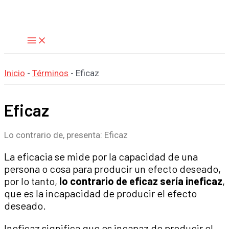
Main
Ir
Menu
al
contenido
Inicio
-
Términos
-
Eficaz
Eficaz
Lo contrario de, presenta: Eficaz
La eficacia se mide por la capacidad de una
persona o cosa para producir un efecto deseado,
por lo tanto,
lo contrario de eficaz sería ineficaz
,
que es la incapacidad de producir el efecto
deseado.
Ineficaz significa que es incapaz de producir el