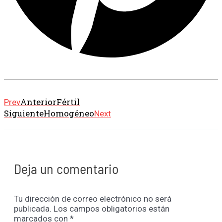
Anterior
Fértil
Prev
Siguiente
Homogéneo
Next
Deja un comentario
Tu dirección de correo electrónico no será
publicada.
Los campos obligatorios están
marcados con
*