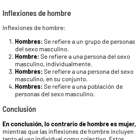
Inflexiones de hombre
Inflexiones de hombre:
Hombres:
Se refiere a un grupo de personas
del sexo masculino.
Hombre:
Se refiere a una persona del sexo
masculino, individualmente.
Hombres:
Se refiere a una persona del sexo
masculino, en su conjunto.
Hombres:
Se refiere a una población de
personas del sexo masculino.
Conclusión
En conclusión, lo contrario de hombre es mujer,
mientras que las inflexiones de hombre incluyen
tanto el uso individual como colectivo. Estos