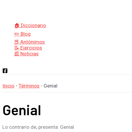
Ir
Escribe
Nombre*
Correo
al
aquí...
electrónico*
contenido
🏠 Diccionario
✏️ Blog
📕 Antónimos
📝 Ejercicios
📰 Noticias
Buscar
Inicio
-
Términos
-
Genial
Genial
Lo contrario de, presenta: Genial