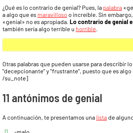
¿Qué es lo contrario de genial? Pues, la
palabra
«gen
a algo que es
maravilloso
o increíble. Sin embargo,
«genial» no es apropiada.
Lo contrario de genial 
también sería algo terrible u
horrible
.
Otras palabras que pueden usarse para describir lo
"decepcionante" y "frustrante", puesto que es algo
/su_note]
11 antónimos de genial
A continuación, te presentamos una
lista
de algun
-malo