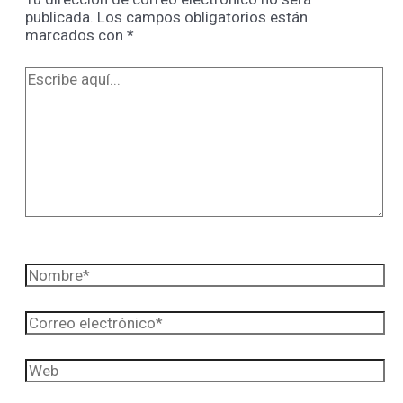
publicada.
Los campos obligatorios están
marcados con
*
Escribe
aquí...
Nombre*
Correo
electrónico*
Web