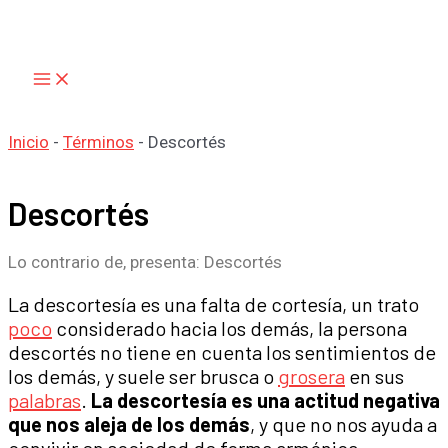
Main
Ir
Menu
al
contenido
Inicio
-
Términos
-
Descortés
Descortés
Lo contrario de, presenta: Descortés
La descortesía es una falta de cortesía, un trato
poco
considerado hacia los demás, la persona
descortés no tiene en cuenta los sentimientos de
los demás, y suele ser brusca o
grosera
en sus
palabras
.
La descortesía es una actitud negativa
que nos aleja de los demás
, y que no nos ayuda a