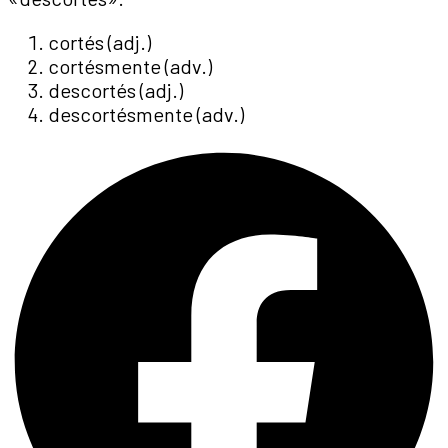
cortés (adj.)
cortésmente (adv.)
descortés (adj.)
descortésmente (adv.)