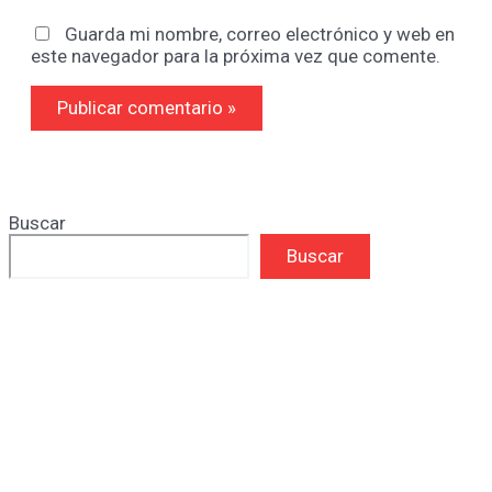
Guarda mi nombre, correo electrónico y web en
este navegador para la próxima vez que comente.
Buscar
Buscar