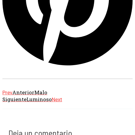
Anterior
Malo
Prev
Siguiente
Luminoso
Next
Deja un comentario